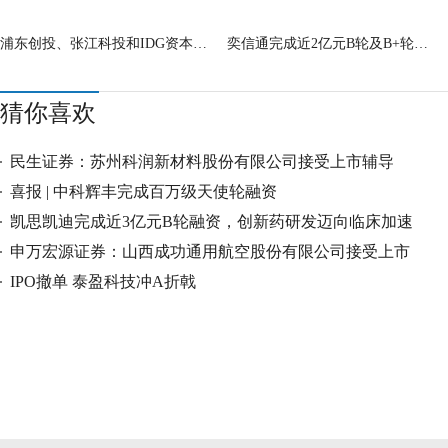
浦东创投、张江科投和IDG资本共同领投
奕信通完成近2亿元B轮及B+轮融资 中车资
猜你喜欢
民生证券：苏州科润新材料股份有限公司接受上市辅导
喜报 | 中科辉丰完成百万级天使轮融资
凯思凯迪完成近3亿元B轮融资，创新药研发迈向临床加速
期
申万宏源证券：山西成功通用航空股份有限公司接受上市
辅导
IPO撤单 泰盈科技冲A折戟